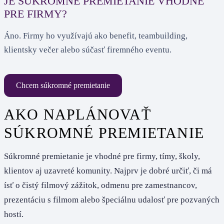
JE SÚKROMNÉ PREMIETANIE VHODNÉ
PRE FIRMY?
Áno. Firmy ho využívajú ako benefit, teambuilding,
klientsky večer alebo súčasť firemného eventu.
Chcem súkromné premietanie
AKO NAPLÁNOVAŤ
SÚKROMNÉ PREMIETANIE
Súkromné premietanie je vhodné pre firmy, tímy, školy,
klientov aj uzavreté komunity. Najprv je dobré určiť, či má
ísť o čistý filmový zážitok, odmenu pre zamestnancov,
prezentáciu s filmom alebo špeciálnu udalosť pre pozvaných
hostí.